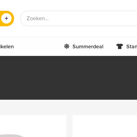
Frans
Roemeens
ikelen
Summerdeal
Stan