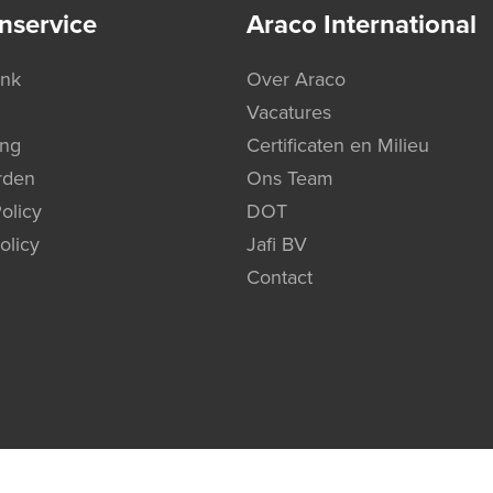
nservice
Araco International
ank
Over Araco
Vacatures
ing
Certificaten en Milieu
rden
Ons Team
olicy
DOT
olicy
Jafi BV
Contact