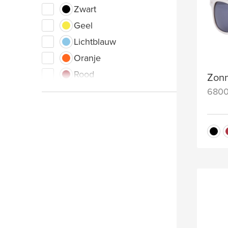
Zwart
Geel
Lichtblauw
Oranje
Rood
Zonn
Roze
680