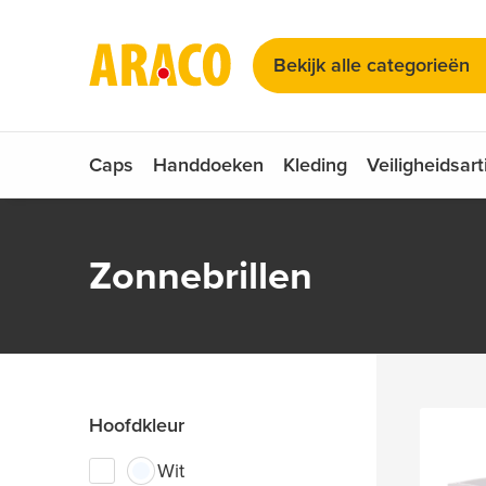
Kies uw taal
Zadelhoesjes
Bekijk alle categorieën
Zonnebrillen
Nederlands
Duits
Engels
Caps
Handdoeken
Kleding
Veiligheidsart
Zonnebrillen
Hoofdkleur
Wit