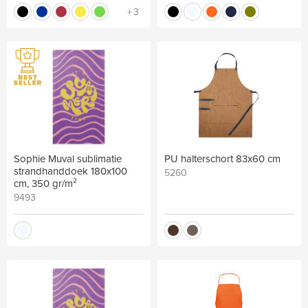
+3
Sophie Muval sublimatie
PU halterschort 83x60 cm
strandhanddoek 180x100
5260
cm, 350 gr/m²
9493