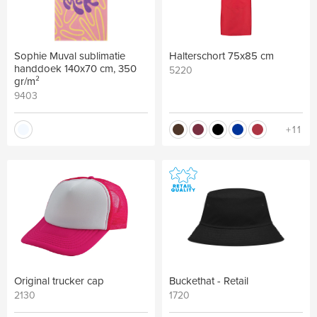
Sophie Muval sublimatie
Halterschort 75x85 cm
handdoek 140x70 cm, 350
5220
gr/m²
9403
+11
Original trucker cap
Buckethat - Retail
2130
1720