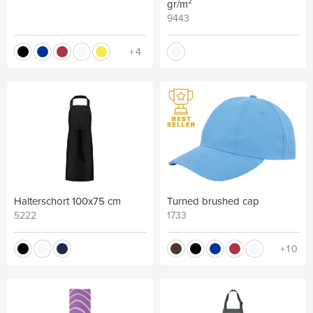
gr/m²
9443
+4
Halterschort 100x75 cm
Turned brushed cap
5222
1733
+10