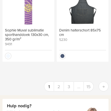
Sophie Muval sublimatie
Denim halterschort 85x75
sporthanddoek 130x30 cm,
cm
350 gr/m²
5230
9491
Je bent op pagina
1
2
3
...
15
Hulp nodig?