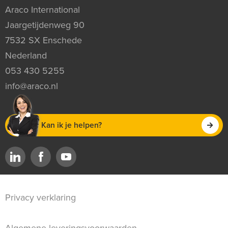
Araco International
Jaargetijdenweg 90
7532 SX Enschede
Nederland
053 430 5255
info@araco.nl
Kan ik je helpen?
Privacy verklaring