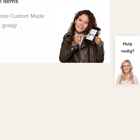
 Items
Onze Custom Made
 graag!
Hulp
nodig?