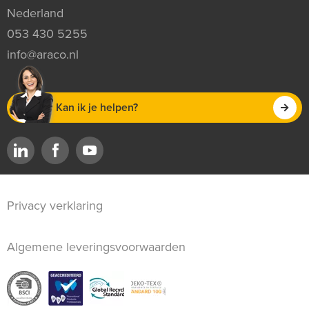
Nederland
053 430 5255
info@araco.nl
Kan ik je helpen?
Privacy verklaring
Algemene leveringsvoorwaarden