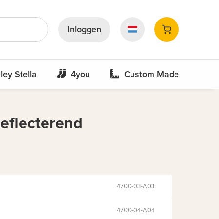
Inloggen
ley Stella
4you
Custom Made
eflecterend
4700-03-A03
4700-04-A04