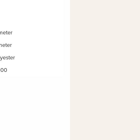
meter
meter
yester
100