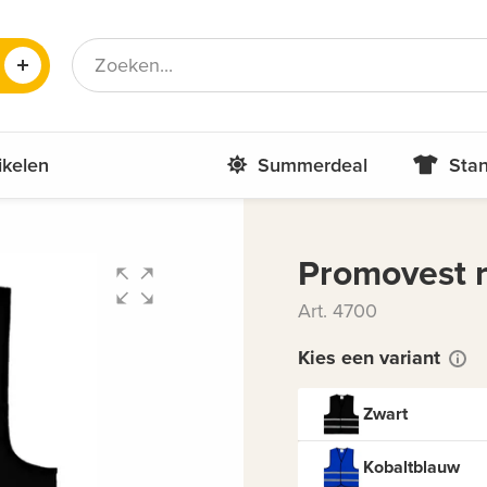
Frans
Roemeens
ikelen
Summerdeal
Stan
Promovest r
Art. 4700
Kies een variant
Zwart
Kobaltblauw